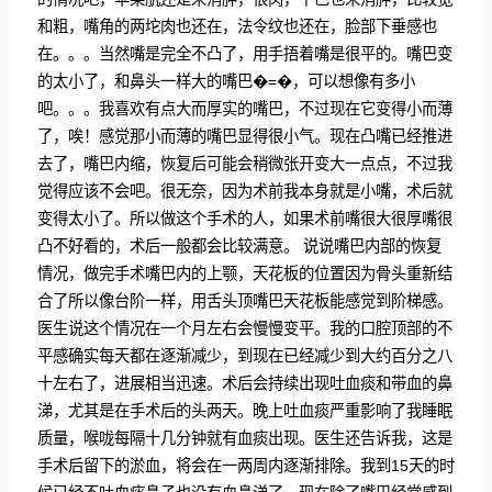
和粗，嘴角的两坨肉也还在，法令纹也还在，脸部下垂感也
在。。。当然嘴是完全不凸了，用手捂着嘴是很平的。嘴巴变
的太小了，和鼻头一样大的嘴巴�=�，可以想像有多小
吧。。。我喜欢有点大而厚实的嘴巴，不过现在它变得小而薄
了，唉！感觉那小而薄的嘴巴显得很小气。现在凸嘴已经推进
去了，嘴巴内缩，恢复后可能会稍微张开变大一点点，不过我
觉得应该不会吧。很无奈，因为术前我本身就是小嘴，术后就
变得太小了。所以做这个手术的人，如果术前嘴很大很厚嘴很
凸不好看的，术后一般都会比较满意。 说说嘴巴内部的恢复
情况，做完手术嘴巴内的上颚，天花板的位置因为骨头重新结
合了所以像台阶一样，用舌头顶嘴巴天花板能感觉到阶梯感。
医生说这个情况在一个月左右会慢慢变平。我的口腔顶部的不
平感确实每天都在逐渐减少，到现在已经减少到大约百分之八
十左右了，进展相当迅速。术后会持续出现吐血痰和带血的鼻
涕，尤其是在手术后的头两天。晚上吐血痰严重影响了我睡眠
质量，喉咙每隔十几分钟就有血痰出现。医生还告诉我，这是
手术后留下的淤血，将会在一两周内逐渐排除。我到15天的时