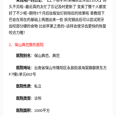
来自用户的日记
：【上下颚手术/突嘴矫正术后110天】好
久不见啦~最近真的太忙了忘记及时更新了 变美了整个人都变
好了不少呢~期待3个月后钛板钛钉拆除后的效果啦 章教授下
巴会在现在的基础上再翘出来一些 拆完钢丝后可以尝试用牙
齿咬部分硬的食物 比如苹果之类的~这样会使牙齿更快的恢复
咬合力喔！
2、保山典范整形医院
医院别名
：保山典范、典范
医院地址
：云南省保山市隆阳区永昌街道海棠路御景东方
F7幢1单元602号
医院性质
：私立
医院类型
：诊所
医院面积
：1000平方