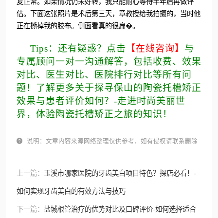
复正常。如果情况仍未好转，我只能耐心等待半年后再做评
估。下面这张照片是术后第三天，章教授给我拍摄的，当时他
正在撕掉我的胶布。侧面看真的很扁�。
Tips：还有疑惑？点击
【在线咨询】
与
专属顾问一对一沟通解答，包括收费、效果
对比、医生对比、医院排行对比等所有问
题！了解更多关于探寻保山的陶瓷托槽矫正
效果与患者评价如何？-走进时尚美丽世
界，体验陶瓷托槽矫正之旅的知识！

说明：文章内容来源网络整理仅供参考，如有侵权请联系删除
上一篇：
玉溪市哪家医院的牙齿美白项目特色？探店必看！-
如何实现牙齿美白的有效方法与技巧
下一篇：
盐城根管治疗的优势对比及口碑评价-如何选择适合