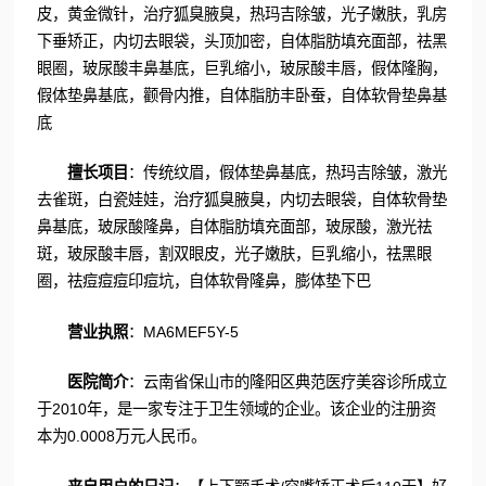
皮，黄金微针，治疗狐臭腋臭，热玛吉除皱，光子嫩肤，乳房
下垂矫正，内切去眼袋，头顶加密，自体脂肪填充面部，祛黑
眼圈，玻尿酸丰鼻基底，巨乳缩小，玻尿酸丰唇，假体隆胸，
假体垫鼻基底，颧骨内推，自体脂肪丰卧蚕，自体软骨垫鼻基
底
擅长项目
：传统纹眉，假体垫鼻基底，热玛吉除皱，激光
去雀斑，白瓷娃娃，治疗狐臭腋臭，内切去眼袋，自体软骨垫
鼻基底，玻尿酸隆鼻，自体脂肪填充面部，玻尿酸，激光祛
斑，玻尿酸丰唇，割双眼皮，光子嫩肤，巨乳缩小，祛黑眼
圈，祛痘痘痘印痘坑，自体软骨隆鼻，膨体垫下巴
营业执照
：MA6MEF5Y-5
医院简介
：云南省保山市的隆阳区典范医疗美容诊所成立
于2010年，是一家专注于卫生领域的企业。该企业的注册资
本为0.0008万元人民币。