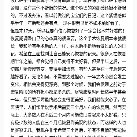
候已经不吐血痰鼻子也没有血鼻涕了。现在除了嘴巴经常感到
紧绷，没有其他不舒服的情况。这个嘴巴的紧绷感还挺不舒服
的，不过没办法，看以前做过的宝宝们的日记，这个紧绷感似
乎半年一年后都还会有点。 现在很明显是不如术前好看了，
但是才17天，所以我要有信心恢复好了一定会比术前好看的！
恢复期调整自己的心态真的很重要，这个手术恢复期本来就很
长。我和所有手术后的人一样，在术后不断地看做过的人的日
记，希望在上面找到让自己能安心恢复的记录。很多人在恢复
期半年之前，都会觉得自己变得不太好看。但是半年之后，一
切都开始慢慢转变，变得更加漂亮。有些人甚至在一年后越来
越好看了。无论如何，不需要太过担心，一年之内必然会发生
变化，相信会变得更漂亮。到那个时候，我们会发现之前对于
康复阶段的所有担心都是多余的。尽管康复时间长达半年甚至
一年，但只要保障最终必会变得更美好，我们就能安心了。在
医院里，人们常常说手术后需要三个月左右的恢复期。然而实
际上，大多数人在术后三个月内可能依旧看起来不太好看。只
有极少数的人能在三个月后恢复到美观的状态，而这样的人也
是寥寥无几。我现在非常希望三个月后，所有不良情况都能恢