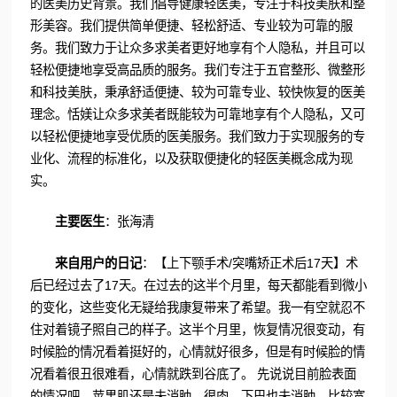
的医美历史背景。我们倡导健康轻医美，专注于科技美肤和整
形美容。我们提供简单便捷、轻松舒适、专业较为可靠的服
务。我们致力于让众多求美者更好地享有个人隐私，并且可以
轻松便捷地享受高品质的服务。我们专注于五官整形、微整形
和科技美肤，秉承舒适便捷、较为可靠专业、较快恢复的医美
理念。恬媄让众多求美者既能较为可靠地享有个人隐私，又可
以轻松便捷地享受优质的医美服务。我们致力于实现服务的专
业化、流程的标准化，以及获取便捷化的轻医美概念成为现
实。
主要医生
：张海清
来自用户的日记
：【上下颚手术/突嘴矫正术后17天】术
后已经过去了17天。在过去的这半个月里，每天都能看到微小
的变化，这些变化无疑给我康复带来了希望。我一有空就忍不
住对着镜子照自己的样子。这半个月里，恢复情况很变动，有
时候脸的情况看着挺好的，心情就好很多，但是有时候脸的情
况看着很丑很难看，心情就跌到谷底了。 先说说目前脸表面
的情况吧，苹果肌还是未消肿，很肉，下巴也未消肿，比较宽