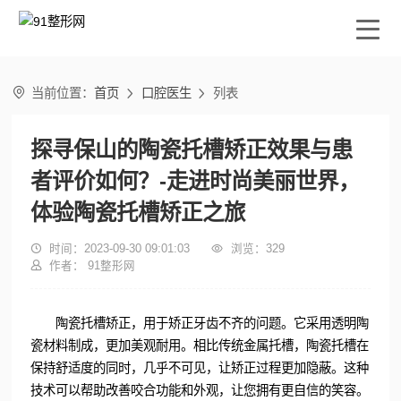

当前位置：
首页
口腔医生
列表


探寻保山的陶瓷托槽矫正效果与患
者评价如何？-走进时尚美丽世界，
体验陶瓷托槽矫正之旅

时间：2023-09-30 09:01:03

浏览：
329

作者： 91整形网
陶瓷托槽矫正，用于矫正牙齿不齐的问题。它采用透明陶
瓷材料制成，更加美观耐用。相比传统金属托槽，陶瓷托槽在
保持舒适度的同时，几乎不可见，让矫正过程更加隐蔽。这种
技术可以帮助改善咬合功能和外观，让您拥有更自信的笑容。