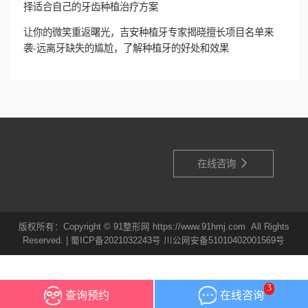
择适合自己的牙齿种植治疗方案
让你的微笑重返曙光，吉安种植牙专家揭晓擅长项目名单来
袭-远离牙缺失的尴尬，了解种植牙的好处和效果

在线咨询
版权所有：Copyright © 91整形网 https://www.91hmj.com All Rights
Reserved. |
蜀ICP备2021032243号
川公网安备51010402001569号
3
查询预约
在线咨询