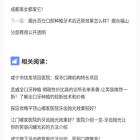
成都美女都爱它！
下一篇：
烟台百仕口腔种植牙术后还原效果怎么样？烟台福山
分部费用公开透明
相关阅读：

咸宁市纹发项目医院：探寻口碑机构特长项目
武威全口牙种植 揭晓性价比高的诊所名单来袭-让笑容焕然一
新！了解全口牙种植的较新技术和价格
探店攻略平顶山哪家医院牙齿抛光效果较好？
江门哪家医院的牙齿抛光效果好？医院介绍一览-牙齿抛光让
你的笑容闪耀光彩的方法介绍
咸宁旗下牙齿修复新疗法出炉，受到口碑推崇！