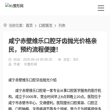

当前位置：
首页
口腔医生
列表


咸宁赤壁维乐口腔牙齿抛光价格亲
民，预约流程便捷！

时间：2025-09-14 00:09:20

浏览：
303

作者： 91整形网
咸宁赤壁维乐口腔牙齿抛光介绍
咸宁赤壁维乐口腔是一家专业从事口腔医学服务的医疗机
构，成立于2005年，营业时间早上8点到晚上20点。医院位于
咸宁市赤壁市中心，交通便利。医院擅长口腔美容、口腔正
畸、口腔种植、牙周病调节等多个领域，致力于为顾客提供多