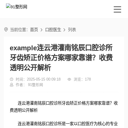

当前位置：
首页
口腔医生
列表


example连云港灌南铭辰口腔诊所
牙齿矫正价格方案哪家靠谱？收费
透明公开解析

时间：2025-05-15 00:09:18

浏览：
178

作者： 91整形网
连云港灌南铭辰口腔诊所牙齿矫正价格方案哪家靠谱？收
费透明公开解析
连云港灌南铭辰口腔诊所是一家以口腔医疗为核心的专业