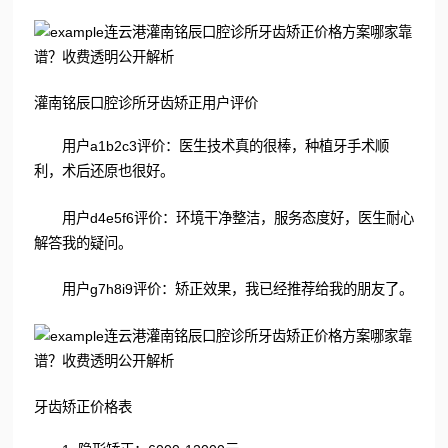
灌南铭辰口腔诊所牙齿矫正用户评价
用户a1b2c3评价：医生技术真的很棒，种植牙手术顺
利，术后还原也很好。
用户d4e5f6评价：环境干净整洁，服务态度好，医生耐心
解答我的疑问。
用户g7h8i9评价：矫正效果，我已经推荐给我的朋友了。
牙齿矫正价格表