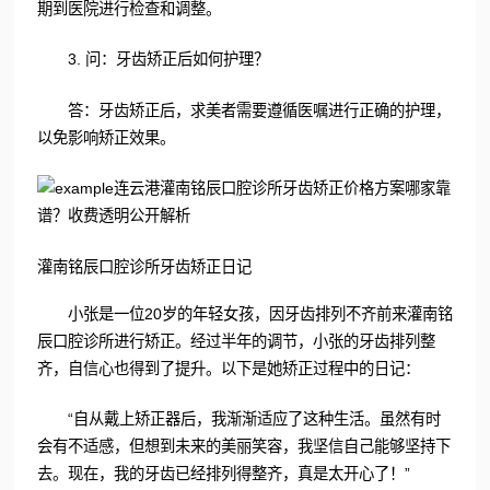
期到医院进行检查和调整。
3. 问：牙齿矫正后如何护理？
答：牙齿矫正后，求美者需要遵循医嘱进行正确的护理，
以免影响矫正效果。
灌南铭辰口腔诊所牙齿矫正日记
小张是一位20岁的年轻女孩，因牙齿排列不齐前来灌南铭
辰口腔诊所进行矫正。经过半年的调节，小张的牙齿排列整
齐，自信心也得到了提升。以下是她矫正过程中的日记：
“自从戴上矫正器后，我渐渐适应了这种生活。虽然有时
会有不适感，但想到未来的美丽笑容，我坚信自己能够坚持下
去。现在，我的牙齿已经排列得整齐，真是太开心了！”