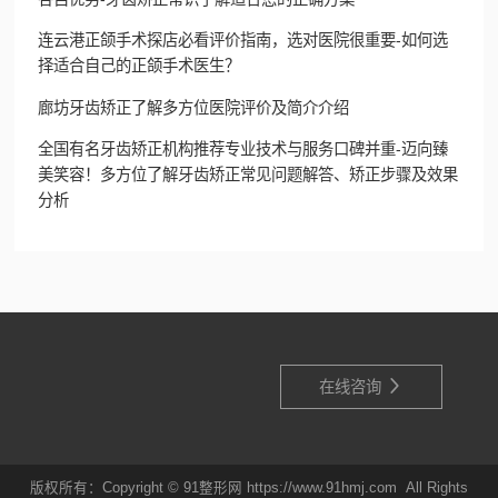
连云港正颌手术探店必看评价指南，选对医院很重要-如何选
择适合自己的正颌手术医生？
廊坊牙齿矫正了解多方位医院评价及简介介绍
全国有名牙齿矫正机构推荐专业技术与服务口碑并重-迈向臻
美笑容！多方位了解牙齿矫正常见问题解答、矫正步骤及效果
分析

在线咨询
版权所有：Copyright © 91整形网 https://www.91hmj.com All Rights