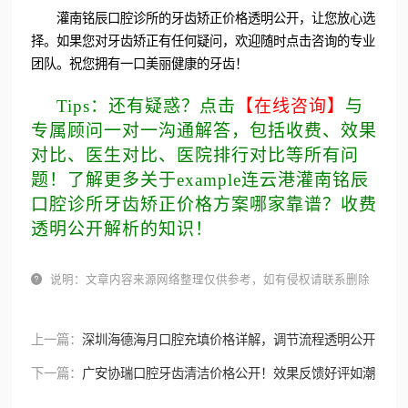
灌南铭辰口腔诊所的牙齿矫正价格透明公开，让您放心选
择。如果您对牙齿矫正有任何疑问，欢迎随时点击咨询的专业
团队。祝您拥有一口美丽健康的牙齿！
Tips：还有疑惑？点击
【在线咨询】
与
专属顾问一对一沟通解答，包括收费、效果
对比、医生对比、医院排行对比等所有问
题！了解更多关于example连云港灌南铭辰
口腔诊所牙齿矫正价格方案哪家靠谱？收费
透明公开解析的知识！

说明：文章内容来源网络整理仅供参考，如有侵权请联系删除
上一篇：
深圳海德海月口腔充填价格详解，调节流程透明公开
下一篇：
广安协瑞口腔牙齿清洁价格公开！效果反馈好评如潮