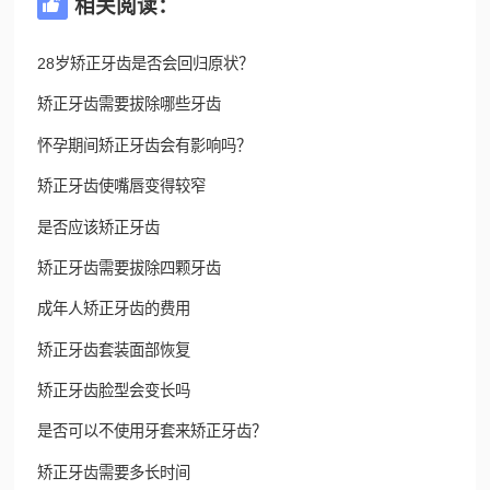
相关阅读：

28岁矫正牙齿是否会回归原状？
矫正牙齿需要拔除哪些牙齿
怀孕期间矫正牙齿会有影响吗？
矫正牙齿使嘴唇变得较窄
是否应该矫正牙齿
矫正牙齿需要拔除四颗牙齿
成年人矫正牙齿的费用
矫正牙齿套装面部恢复
矫正牙齿脸型会变长吗
是否可以不使用牙套来矫正牙齿？
矫正牙齿需要多长时间