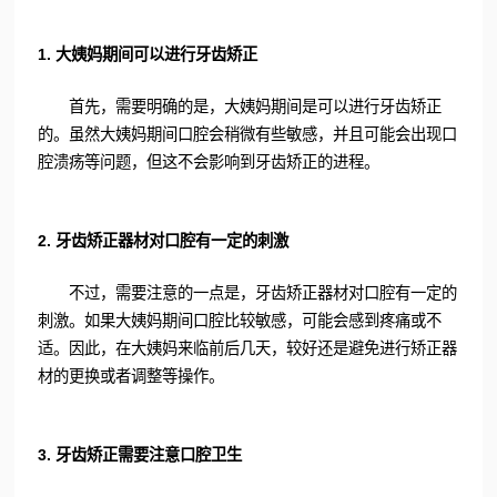
1. 大姨妈期间可以进行牙齿矫正
首先，需要明确的是，大姨妈期间是可以进行牙齿矫正
的。虽然大姨妈期间口腔会稍微有些敏感，并且可能会出现口
腔溃疡等问题，但这不会影响到牙齿矫正的进程。
2. 牙齿矫正器材对口腔有一定的刺激
不过，需要注意的一点是，牙齿矫正器材对口腔有一定的
刺激。如果大姨妈期间口腔比较敏感，可能会感到疼痛或不
适。因此，在大姨妈来临前后几天，较好还是避免进行矫正器
材的更换或者调整等操作。
3. 牙齿矫正需要注意口腔卫生